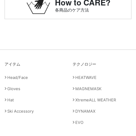
How to CARE?
各商品のケア方法
アイテム
テクノロジー
Head/Face
HEATWAVE
Gloves
MAGNEMASK
Hat
XtremeALL WEATHER
Ski Accessory
DYNAMAX
EVO