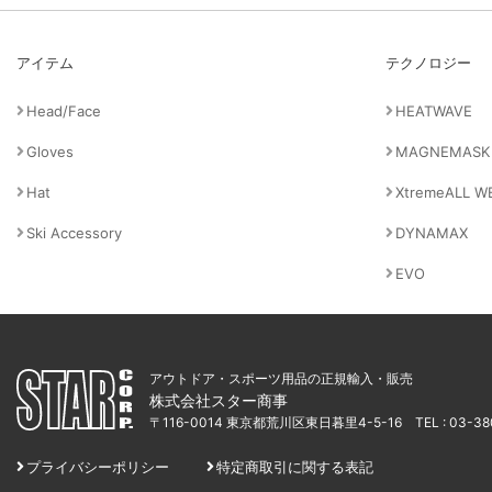
アイテム
テクノロジー
Head/Face
HEATWAVE
Gloves
MAGNEMASK
Hat
XtremeALL W
Ski Accessory
DYNAMAX
EVO
アウトドア・スポーツ用品の正規輸入・販売
株式会社スター商事
〒116-0014 東京都荒川区東日暮里4-5-16
TEL : 03-3
プライバシーポリシー
特定商取引に関する表記