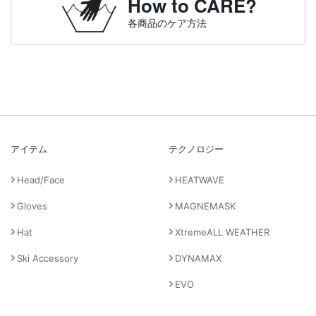
How to CARE?
各商品のケア方法
アイテム
テクノロジー
Head/Face
HEATWAVE
Gloves
MAGNEMASK
Hat
XtremeALL WEATHER
Ski Accessory
DYNAMAX
EVO