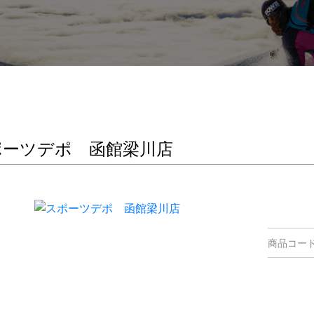
ポーツデポ 函館梁川店
商品コー