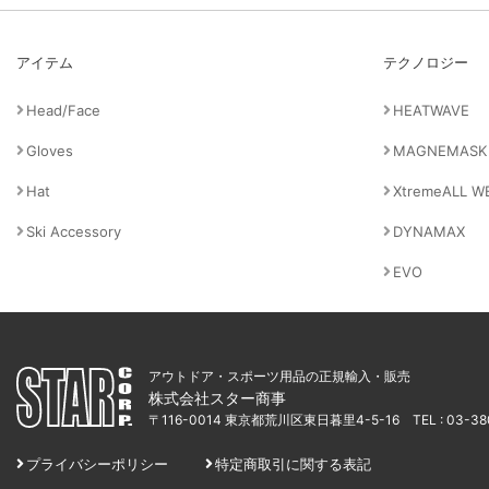
アイテム
テクノロジー
Head/Face
HEATWAVE
Gloves
MAGNEMASK
Hat
XtremeALL W
Ski Accessory
DYNAMAX
EVO
アウトドア・スポーツ用品の正規輸入・販売
株式会社スター商事
〒116-0014 東京都荒川区東日暮里4-5-16
TEL : 03-3
プライバシーポリシー
特定商取引に関する表記