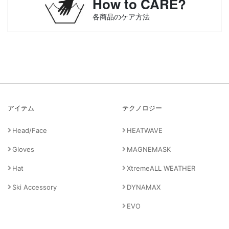
How to CARE?
各商品のケア方法
アイテム
テクノロジー
Head/Face
HEATWAVE
Gloves
MAGNEMASK
Hat
XtremeALL WEATHER
Ski Accessory
DYNAMAX
EVO