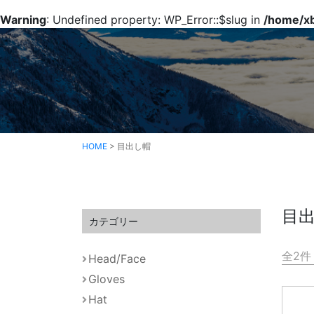
Warning
: Undefined property: WP_Error::$slug in
/home/xb
HOME
>
目出し帽
目
カテゴリー
全
2
件
Head/Face
Gloves
Hat