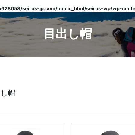
628058/seirus-jp.com/public_html/seirus-wp/wp-conten
目出し帽
出し帽