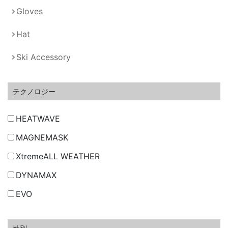
Gloves
Hat
Ski Accessory
テクノロジー
HEATWAVE
MAGNEMASK
XtremeALL WEATHER
DYNAMAX
EVO